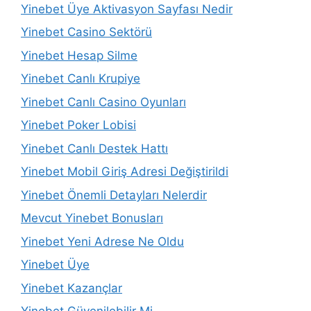
Yinebet Üye Aktivasyon Sayfası Nedir
Yinebet Casino Sektörü
Yinebet Hesap Silme
Yinebet Canlı Krupiye
Yinebet Canlı Casino Oyunları
Yinebet Poker Lobisi
Yinebet Canlı Destek Hattı
Yinebet Mobil Giriş Adresi Değiştirildi
Yinebet Önemli Detayları Nelerdir
Mevcut Yinebet Bonusları
Yinebet Yeni Adrese Ne Oldu
Yinebet Üye
Yinebet Kazançlar