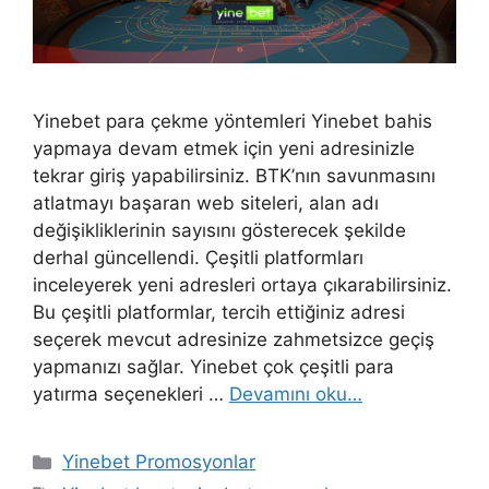
Yinebet para çekme yöntemleri Yinebet bahis
yapmaya devam etmek için yeni adresinizle
tekrar giriş yapabilirsiniz. BTK’nın savunmasını
atlatmayı başaran web siteleri, alan adı
değişikliklerinin sayısını gösterecek şekilde
derhal güncellendi. Çeşitli platformları
inceleyerek yeni adresleri ortaya çıkarabilirsiniz.
Bu çeşitli platformlar, tercih ettiğiniz adresi
seçerek mevcut adresinize zahmetsizce geçiş
yapmanızı sağlar. Yinebet çok çeşitli para
yatırma seçenekleri …
Devamını oku…
Kategoriler
Yinebet Promosyonlar