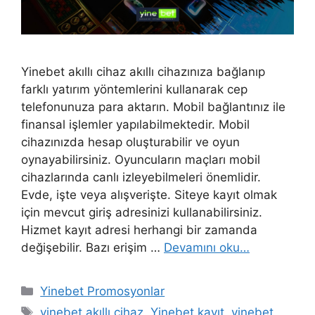
Yinebet akıllı cihaz akıllı cihazınıza bağlanıp
farklı yatırım yöntemlerini kullanarak cep
telefonunuza para aktarın. Mobil bağlantınız ile
finansal işlemler yapılabilmektedir. Mobil
cihazınızda hesap oluşturabilir ve oyun
oynayabilirsiniz. Oyuncuların maçları mobil
cihazlarında canlı izleyebilmeleri önemlidir.
Evde, işte veya alışverişte. Siteye kayıt olmak
için mevcut giriş adresinizi kullanabilirsiniz.
Hizmet kayıt adresi herhangi bir zamanda
değişebilir. Bazı erişim …
Devamını oku…
Kategoriler
Yinebet Promosyonlar
Etiketler
yinebet akıllı cihaz
,
Yinebet kayıt
,
yinebet