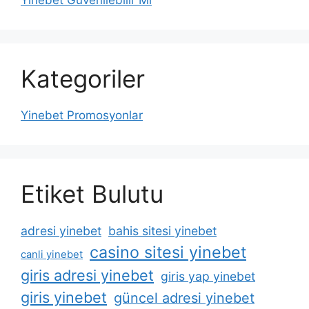
Yinebet Güvenilebilir Mi
Kategoriler
Yinebet Promosyonlar
Etiket Bulutu
adresi yinebet
bahis sitesi yinebet
casino sitesi yinebet
canli yinebet
giris adresi yinebet
giris yap yinebet
giris yinebet
güncel adresi yinebet