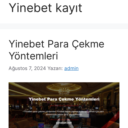
Yinebet kayıt
Yinebet Para Çekme
Yöntemleri
Ağustos 7, 2024
Yazarı:
admin