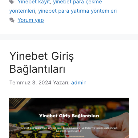
Etiketler
Yinebet kayıt
,
yinebet para çekme
yöntemleri
,
yinebet para yatırma yöntemleri
Yorum yap
Yinebet Giriş
Bağlantıları
Temmuz 3, 2024
Yazarı:
admin