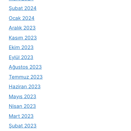
Şubat 2024
Ocak 2024
Aralık 2023
Kasım 2023
Ekim 2023
Eylül 2023
Ağustos 2023
Temmuz 2023
Haziran 2023
Mayıs 2023
Nisan 2023
Mart 2023
Şubat 2023