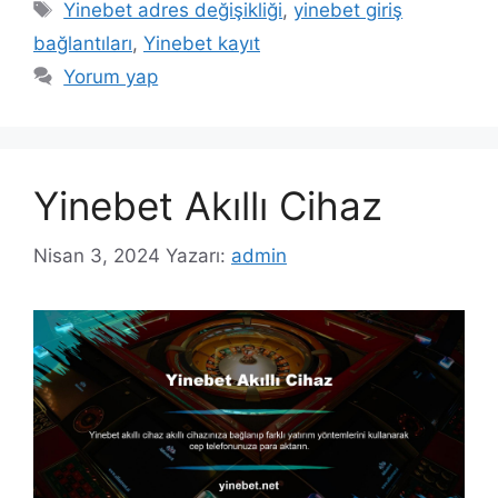
Etiketler
Yinebet adres değişikliği
,
yinebet giriş
bağlantıları
,
Yinebet kayıt
Yorum yap
Yinebet Akıllı Cihaz
Nisan 3, 2024
Yazarı:
admin