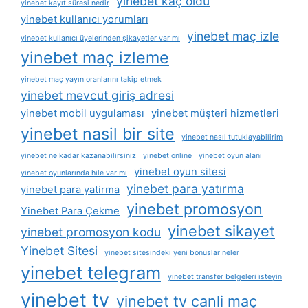
yinebet kaç oldu
yinebet kayıt süresi nedir
yinebet kullanıcı yorumları
yinebet maç izle
yinebet kullanıcı üyelerinden şikayetler var mı
yinebet maç izleme
yinebet maç yayın oranlarını takip etmek
yinebet mevcut giriş adresi
yinebet mobil uygulaması
yinebet müşteri hizmetleri
yinebet nasil bir site
yinebet nasıl tutuklayabilirim
yinebet ne kadar kazanabilirsiniz
yinebet online
yinebet oyun alanı
yinebet oyun sitesi
yinebet oyunlarında hile var mı
yinebet para yatırma
yinebet para yatirma
yinebet promosyon
Yinebet Para Çekme
yinebet sikayet
yinebet promosyon kodu
Yinebet Sitesi
yinebet sitesindeki yeni bonuslar neler
yinebet telegram
yinebet transfer belgeleri i̇steyin
yinebet tv
yinebet tv canli maç