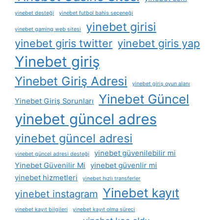
yinebet desteği
yinebet futbol bahis seçeneği
yinebet girisi
yinebet gaming web sitesi
yinebet giris twitter
yinebet giris yap
Yinebet giriş
Yinebet Giriş Adresi
yinebet giriş oyun alanı
Yinebet Güncel
Yinebet Giriş Sorunları
yinebet güncel adres
yinebet güncel adresi
yinebet güvenilebilir mi
yinebet güncel adresi desteği
Yinebet Güvenilir Mi
yinebet güvenlir mi
yinebet hizmetleri
yinebet hızlı transferler
Yinebet kayıt
yinebet instagram
yinebet kayıt bilgileri
yinebet kayıt olma süreci