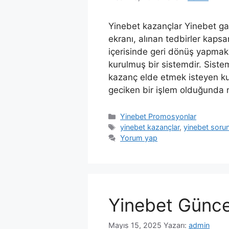
Yinebet kazançlar Yinebet gar
ekranı, alınan tedbirler kaps
içerisinde geri dönüş yapmak
kurulmuş bir sistemdir. Sistem
kazanç elde etmek isteyen kul
geciken bir işlem olduğunda
Kategoriler
Yinebet Promosyonlar
Etiketler
yinebet kazançlar
,
yinebet soru
Yorum yap
Yinebet Günce
Mayıs 15, 2025
Yazarı:
admin