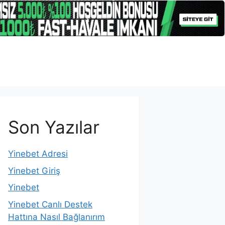
Son Yazılar
Yinebet Adresi
Yinebet Giriş
Yinebet
Yinebet Canlı Destek
Hattına Nasıl Bağlanırım