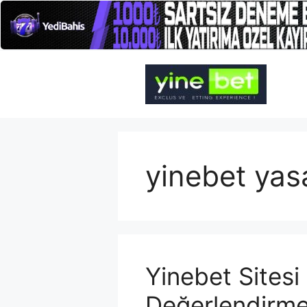
İçeriğe
atla
yinebet yasa
Yinebet Sitesi 
Değerlendirme