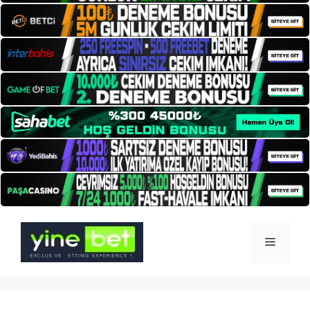
İçeriğe
atla
Menü