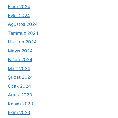
Ekim 2024
Eylül 2024
Ağustos 2024
Temmuz 2024
Haziran 2024
Mayıs 2024
Nisan 2024
Mart 2024
Şubat 2024
Ocak 2024
Aralık 2023
Kasım 2023
Ekim 2023