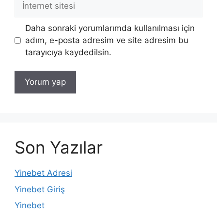
sitesi
Daha sonraki yorumlarımda kullanılması için
adım, e-posta adresim ve site adresim bu
tarayıcıya kaydedilsin.
Son Yazılar
Yinebet Adresi
Yinebet Giriş
Yinebet