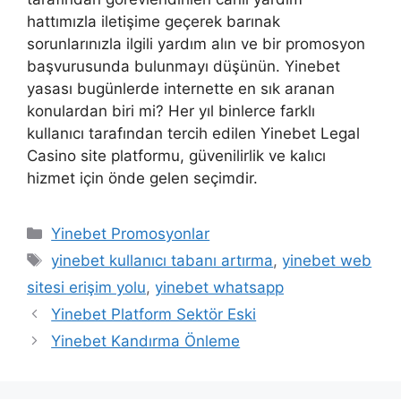
hattımızla iletişime geçerek barınak
sorunlarınızla ilgili yardım alın ve bir promosyon
başvurusunda bulunmayı düşünün. Yinebet
yasası bugünlerde internette en sık aranan
konulardan biri mi? Her yıl binlerce farklı
kullanıcı tarafından tercih edilen Yinebet Legal
Casino site platformu, güvenilirlik ve kalıcı
hizmet için önde gelen seçimdir.
Kategoriler
Yinebet Promosyonlar
Etiketler
yinebet kullanıcı tabanı artırma
,
yinebet web
sitesi erişim yolu
,
yinebet whatsapp
Yinebet Platform Sektör Eski
Yinebet Kandırma Önleme