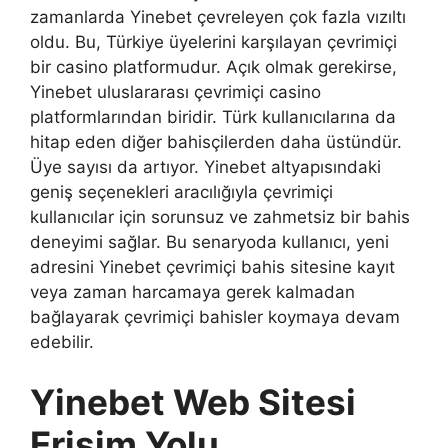
zamanlarda Yinebet çevreleyen çok fazla vızıltı
oldu. Bu, Türkiye üyelerini karşılayan çevrimiçi
bir casino platformudur. Açık olmak gerekirse,
Yinebet uluslararası çevrimiçi casino
platformlarından biridir. Türk kullanıcılarına da
hitap eden diğer bahisçilerden daha üstündür.
Üye sayısı da artıyor. Yinebet altyapısındaki
geniş seçenekleri aracılığıyla çevrimiçi
kullanıcılar için sorunsuz ve zahmetsiz bir bahis
deneyimi sağlar. Bu senaryoda kullanıcı, yeni
adresini Yinebet çevrimiçi bahis sitesine kayıt
veya zaman harcamaya gerek kalmadan
bağlayarak çevrimiçi bahisler koymaya devam
edebilir.
Yinebet Web Sitesi
Erişim Yolu