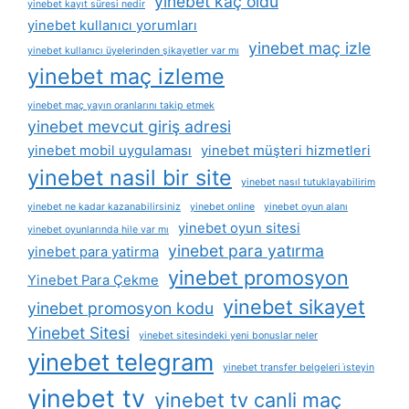
yinebet kaç oldu
yinebet kayıt süresi nedir
yinebet kullanıcı yorumları
yinebet maç izle
yinebet kullanıcı üyelerinden şikayetler var mı
yinebet maç izleme
yinebet maç yayın oranlarını takip etmek
yinebet mevcut giriş adresi
yinebet mobil uygulaması
yinebet müşteri hizmetleri
yinebet nasil bir site
yinebet nasıl tutuklayabilirim
yinebet ne kadar kazanabilirsiniz
yinebet online
yinebet oyun alanı
yinebet oyun sitesi
yinebet oyunlarında hile var mı
yinebet para yatırma
yinebet para yatirma
yinebet promosyon
Yinebet Para Çekme
yinebet sikayet
yinebet promosyon kodu
Yinebet Sitesi
yinebet sitesindeki yeni bonuslar neler
yinebet telegram
yinebet transfer belgeleri i̇steyin
yinebet tv
yinebet tv canli maç