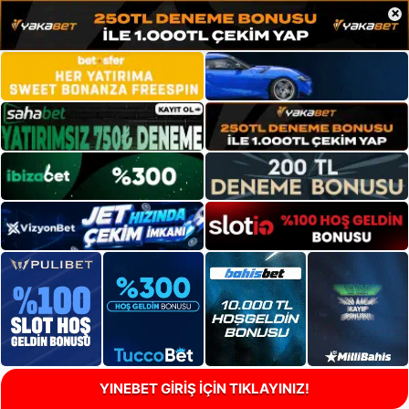
×
YINEBET GİRİŞ İÇİN TIKLAYINIZ!