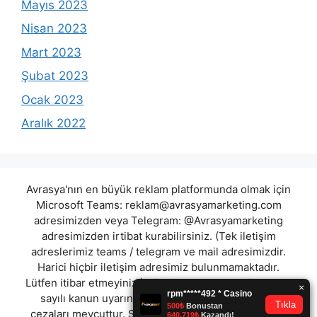
Mayıs 2023
Nisan 2023
Mart 2023
Şubat 2023
Ocak 2023
Aralık 2022
Avrasya'nın en büyük reklam platformunda olmak için
Microsoft Teams:
reklam@avrasyamarketing.com
adresimizden veya Telegram: @Avrasyamarketing
adresimizden irtibat kurabilirsiniz. (Tek iletişim
adreslerimiz teams / telegram ve mail adresimizdir.
Harici hiçbir iletişim adresimiz bulunmamaktadır.
Lütfen itibar etmeyiniz.) Türkiye yasalarına göre 7258
sayılı kanun uyarınca yasa dışı bahis oynamanın
cezaları mevcuttur. Şu an bulunduğunuz site hiç bir