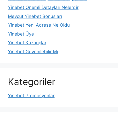
Yinebet Önemli Detayları Nelerdir
Mevcut Yinebet Bonusları
Yinebet Yeni Adrese Ne Oldu
Yinebet Üye
Yinebet Kazançlar
Yinebet Güvenilebilir Mi
Kategoriler
Yinebet Promosyonlar