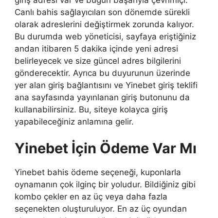
Canlı bahis sağlayıcıları son dönemde sürekli
olarak adreslerini değiştirmek zorunda kalıyor.
Bu durumda web yöneticisi, sayfaya eriştiğiniz
andan itibaren 5 dakika içinde yeni adresi
belirleyecek ve size güncel adres bilgilerini
gönderecektir. Ayrıca bu duyurunun üzerinde
yer alan giriş bağlantısını ve Yinebet giriş teklifi
ana sayfasında yayınlanan giriş butonunu da
kullanabilirsiniz. Bu, siteye kolayca giriş
yapabileceğiniz anlamına gelir.
Yinebet İçin Ödeme Var Mı
Yinebet bahis ödeme seçeneği, kuponlarla
oynamanın çok ilginç bir yoludur. Bildiğiniz gibi
kombo çekler en az üç veya daha fazla
seçenekten oluşturuluyor. En az üç oyundan