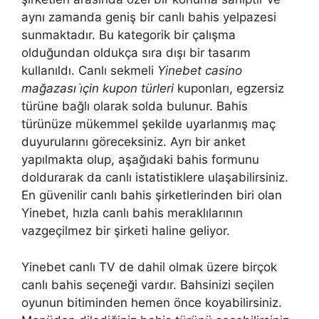
aynı zamanda geniş bir canlı bahis yelpazesi
sunmaktadır. Bu kategorik bir çalışma
olduğundan oldukça sıra dışı bir tasarım
kullanıldı. Canlı sekmeli
Yinebet casino
mağazası i̇çin kupon türleri
kuponları, egzersiz
türüne bağlı olarak solda bulunur. Bahis
türünüze mükemmel şekilde uyarlanmış maç
duyurularını göreceksiniz. Ayrı bir anket
yapılmakta olup, aşağıdaki bahis formunu
doldurarak da canlı istatistiklere ulaşabilirsiniz.
En güvenilir canlı bahis şirketlerinden biri olan
Yinebet, hızla canlı bahis meraklılarının
vazgeçilmez bir şirketi haline geliyor.
Yinebet canlı TV de dahil olmak üzere birçok
canlı bahis seçeneği vardır. Bahsinizi seçilen
oyunun bitiminden hemen önce koyabilirsiniz.