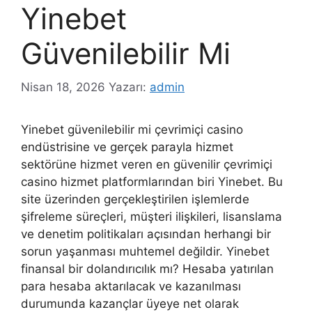
Yinebet
Güvenilebilir Mi
Nisan 18, 2026
Yazarı:
admin
Yinebet güvenilebilir mi çevrimiçi casino
endüstrisine ve gerçek parayla hizmet
sektörüne hizmet veren en güvenilir çevrimiçi
casino hizmet platformlarından biri Yinebet. Bu
site üzerinden gerçekleştirilen işlemlerde
şifreleme süreçleri, müşteri ilişkileri, lisanslama
ve denetim politikaları açısından herhangi bir
sorun yaşanması muhtemel değildir. Yinebet
finansal bir dolandırıcılık mı? Hesaba yatırılan
para hesaba aktarılacak ve kazanılması
durumunda kazançlar üyeye net olarak