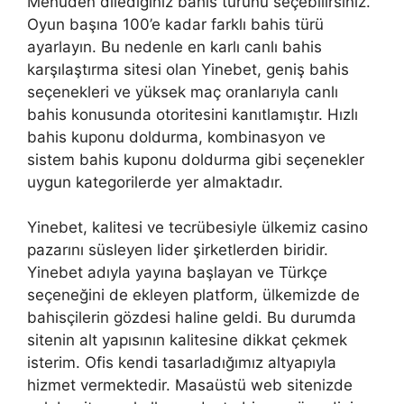
Menüden dilediğiniz bahis türünü seçebilirsiniz.
Oyun başına 100’e kadar farklı bahis türü
ayarlayın. Bu nedenle en karlı canlı bahis
karşılaştırma sitesi olan Yinebet, geniş bahis
seçenekleri ve yüksek maç oranlarıyla canlı
bahis konusunda otoritesini kanıtlamıştır. Hızlı
bahis kuponu doldurma, kombinasyon ve
sistem bahis kuponu doldurma gibi seçenekler
uygun kategorilerde yer almaktadır.
Yinebet, kalitesi ve tecrübesiyle ülkemiz casino
pazarını süsleyen lider şirketlerden biridir.
Yinebet adıyla yayına başlayan ve Türkçe
seçeneğini de ekleyen platform, ülkemizde de
bahisçilerin gözdesi haline geldi. Bu durumda
sitenin alt yapısının kalitesine dikkat çekmek
isterim. Ofis kendi tasarladığımız altyapıyla
hizmet vermektedir. Masaüstü web sitenizde