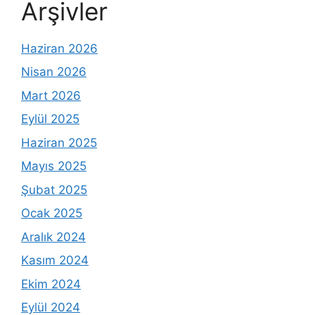
Arşivler
Haziran 2026
Nisan 2026
Mart 2026
Eylül 2025
Haziran 2025
Mayıs 2025
Şubat 2025
Ocak 2025
Aralık 2024
Kasım 2024
Ekim 2024
Eylül 2024