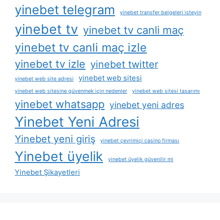
yinebet telegram
yinebet transfer belgeleri i̇steyin
yinebet tv
yinebet tv canli maç
yinebet tv canli maç izle
yinebet tv izle
yinebet twitter
yinebet web sitesi
yinebet web site adresi
yinebet web sitesine güvenmek i̇çin nedenler
yinebet web sitesi tasarımı
yinebet whatsapp
yinebet yeni adres
Yinebet Yeni Adresi
Yinebet yeni giriş
yinebet çevrimiçi casino firması
Yinebet üyelik
yinebet üyelik güvenilir mi
Yinebet Şikayetleri