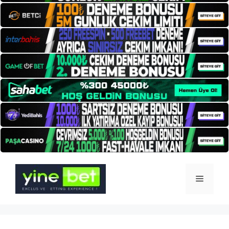
İçeriğe
atla
Menü