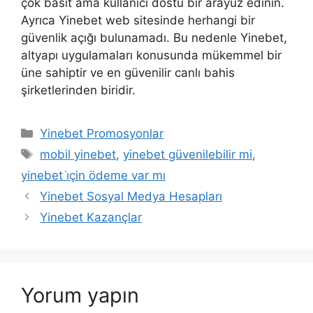
çok basit ama kullanıcı dostu bir arayüz edinin.
Ayrıca Yinebet web sitesinde herhangi bir
güvenlik açığı bulunamadı. Bu nedenle Yinebet,
altyapı uygulamaları konusunda mükemmel bir
üne sahiptir ve en güvenilir canlı bahis
şirketlerinden biridir.
Kategoriler
Yinebet Promosyonlar
Etiketler
mobil yinebet
,
yinebet güvenilebilir mi
,
yinebet i̇çin ödeme var mı
Yinebet Sosyal Medya Hesapları
Yinebet Kazançlar
Yorum yapın