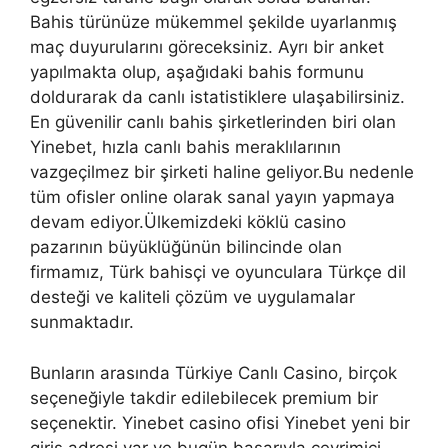
Bahis türünüze mükemmel şekilde uyarlanmış
maç duyurularını göreceksiniz. Ayrı bir anket
yapılmakta olup, aşağıdaki bahis formunu
doldurarak da canlı istatistiklere ulaşabilirsiniz.
En güvenilir canlı bahis şirketlerinden biri olan
Yinebet, hızla canlı bahis meraklılarının
vazgeçilmez bir şirketi haline geliyor.Bu nedenle
tüm ofisler online olarak sanal yayın yapmaya
devam ediyor.Ülkemizdeki köklü casino
pazarının büyüklüğünün bilincinde olan
firmamız, Türk bahisçi ve oyunculara Türkçe dil
desteği ve kaliteli çözüm ve uygulamalar
sunmaktadır.
Bunların arasında Türkiye Canlı Casino, birçok
seçeneğiyle takdir edilebilecek premium bir
seçenektir. Yinebet casino ofisi Yinebet yeni bir
giriş adresi var ve bugün başarıyla çevrimiçi.