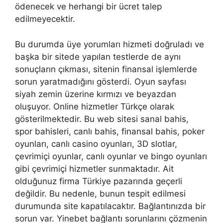
ödenecek ve herhangi bir ücret talep
edilmeyecektir.
Bu durumda üye yorumları hizmeti doğruladı ve
başka bir sitede yapılan testlerde de aynı
sonuçların çıkması, sitenin finansal işlemlerde
sorun yaratmadığını gösterdi. Oyun sayfası
siyah zemin üzerine kırmızı ve beyazdan
oluşuyor. Online hizmetler Türkçe olarak
gösterilmektedir. Bu web sitesi sanal bahis,
spor bahisleri, canlı bahis, finansal bahis, poker
oyunları, canlı casino oyunları, 3D slotlar,
çevrimiçi oyunlar, canlı oyunlar ve bingo oyunları
gibi çevrimiçi hizmetler sunmaktadır. Ait
olduğunuz firma Türkiye pazarında geçerli
değildir. Bu nedenle, bunun tespit edilmesi
durumunda site kapatılacaktır. Bağlantınızda bir
sorun var. Yinebet bağlantı sorunlarını çözmenin