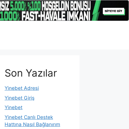
Son Yazılar
Yinebet Adresi
Yinebet Giriş
Yinebet
Yinebet Canlı Destek
Hattına Nasıl Bağlanırım