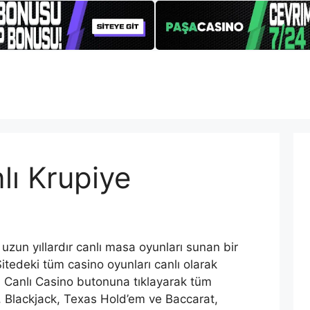
lı Krupiye
uzun yıllardır canlı masa oyunları sunan bir
itedeki tüm casino oyunları canlı olarak
 Canlı Casino butonuna tıklayarak tüm
et, Blackjack, Texas Hold’em ve Baccarat,