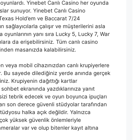
lı oyunlardı. Yinebet Canlı Casino her oyunda
uslar sunuyor. Yinebet Canlı Casino
 Texas Hold’em ve Baccarat 7/24
n sağlayıcılarla çalışır ve müşterilerini asla
oyunlarının yanı sıra Lucky 5, Lucky 7, War
ara da erişebilirsiniz. Tüm canlı casino
inden masanızda kalabilirsiniz.
n veya mobil cihazınızdan canlı krupiyerlere
r. Bu sayede dilediğiniz yerde anında gerçek
iniz. Krupiyenin dağıttığı kartlar
sohbet ekranında yazdıklarınıza yanıt
n sizi tebrik edecek ve oyun boyunca ipuçları
ları son derece güvenli stüdyolar tarafından
tüdyosu halka açık değildir. Yalnızca
 çok yüksek güvenlik önlemleriyle
eralar var ve olup bitenler kayıt altına