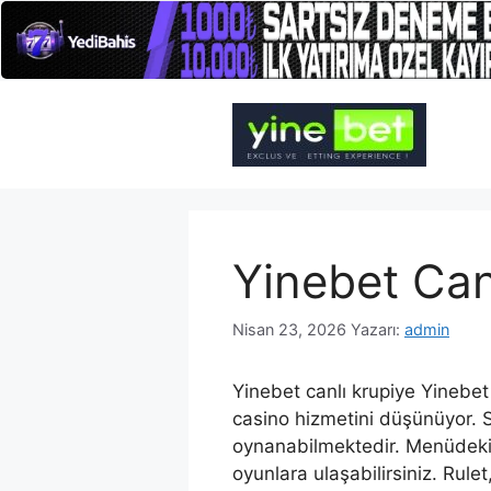
İçeriğe
atla
Yinebet Can
Nisan 23, 2026
Yazarı:
admin
Yinebet canlı krupiye Yinebet 
casino hizmetini düşünüyor. S
oynanabilmektedir. Menüdeki
oyunlara ulaşabilirsiniz. Rul