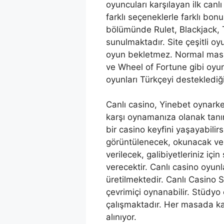
oyuncuları karşılayan ilk can
farklı seçeneklerle farklı bon
bölümünde Rulet, Blackjack,
sunulmaktadır. Site çeşitli oyu
oyun bekletmez. Normal masa 
ve Wheel of Fortune gibi oyunl
oyunları Türkçeyi desteklediğ
Canlı casino, Yinebet oynarke
karşı oynamanıza olanak tanı
bir casino keyfini yaşayabilirs
görüntülenecek, okunacak ve 
verilecek, galibiyetleriniz içi
verecektir. Canlı casino oyun
üretilmektedir. Canlı Casino S
çevrimiçi oynanabilir. Stüdyo
çalışmaktadır. Her masada kam
alınıyor.