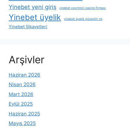
Yinebet yeni giriş
yinebet çevrimiçi casino firması
Yinebet üyelik
yinebet üyelik güvenilir mi
Yinebet Şikayetleri
Arşivler
Haziran 2026
Nisan 2026
Mart 2026
Eylül 2025
Haziran 2025
Mayıs 2025