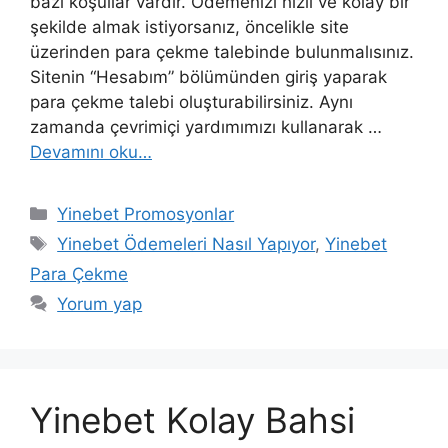
bazı koşullar vardır. Ödemenizi hızlı ve kolay bir
şekilde almak istiyorsanız, öncelikle site
üzerinden para çekme talebinde bulunmalısınız.
Sitenin “Hesabım” bölümünden giriş yaparak
para çekme talebi oluşturabilirsiniz. Aynı
zamanda çevrimiçi yardımımızı kullanarak …
Devamını oku…
Kategoriler
Yinebet Promosyonlar
Etiketler
Yinebet Ödemeleri Nasıl Yapıyor
,
Yinebet
Para Çekme
Yorum yap
Yinebet Kolay Bahsi