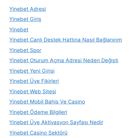
Yinebet Adresi
Yinebet Giriş
Yinebet
Yinebet Canlı Destek Hattına Nasıl Bağlanırım
Yinebet Spor
Yinebet Oturum Açma Adresi Neden Değişti
Yinebet Yeni Girişi
Yinebet Üye Fikirleri
Yinebet Web Sitesi
Yinebet Mobil Bahis Ve Casino
Yinebet Ödeme Bilgileri
Yinebet Üye Aktivasyon Sayfası Nedir
Yinebet Casino Sektörü