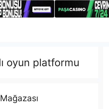
lı oyun platformu
 Mağazası