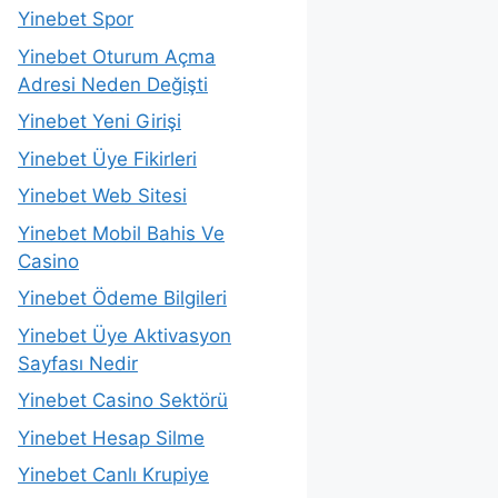
Yinebet Spor
Yinebet Oturum Açma
Adresi Neden Değişti
Yinebet Yeni Girişi
Yinebet Üye Fikirleri
Yinebet Web Sitesi
Yinebet Mobil Bahis Ve
Casino
Yinebet Ödeme Bilgileri
Yinebet Üye Aktivasyon
Sayfası Nedir
Yinebet Casino Sektörü
Yinebet Hesap Silme
Yinebet Canlı Krupiye