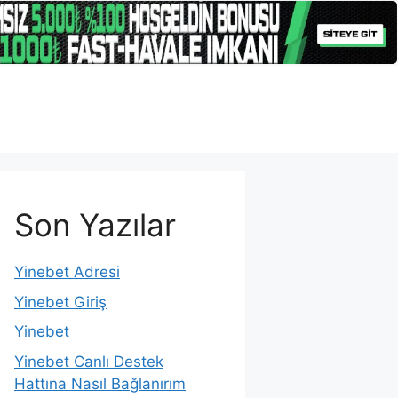
Son Yazılar
Yinebet Adresi
Yinebet Giriş
Yinebet
Yinebet Canlı Destek
Hattına Nasıl Bağlanırım