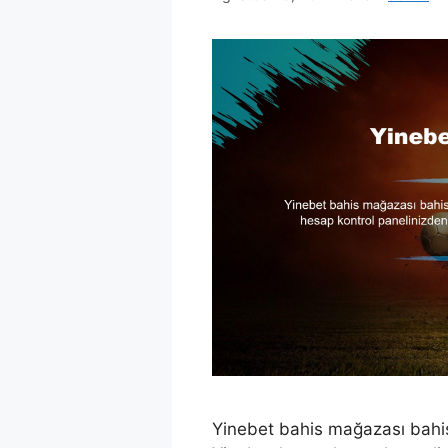
Yinebet bahis mağazası bahis 