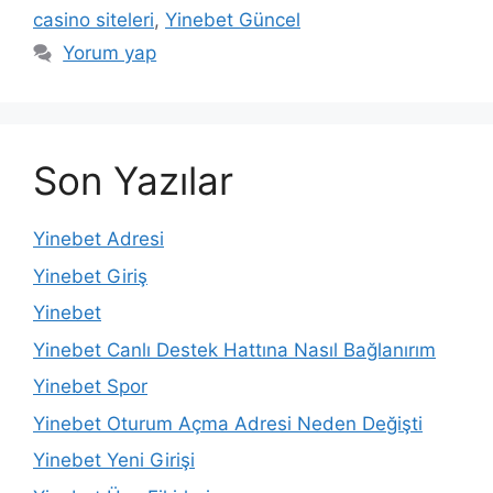
casino siteleri
,
Yinebet Güncel
Yorum yap
Son Yazılar
Yinebet Adresi
Yinebet Giriş
Yinebet
Yinebet Canlı Destek Hattına Nasıl Bağlanırım
Yinebet Spor
Yinebet Oturum Açma Adresi Neden Değişti
Yinebet Yeni Girişi