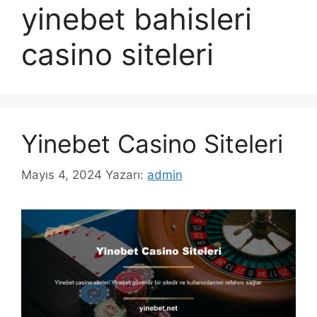
yinebet bahisleri
casino siteleri
Yinebet Casino Siteleri
Mayıs 4, 2024
Yazarı:
admin