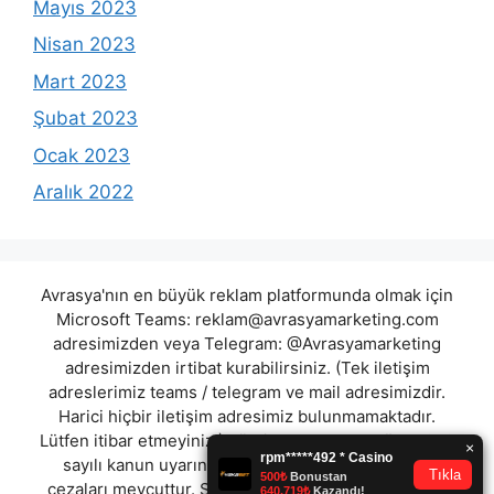
Mayıs 2023
Nisan 2023
Mart 2023
Şubat 2023
Ocak 2023
Aralık 2022
Avrasya'nın en büyük reklam platformunda olmak için
Microsoft Teams:
reklam@avrasyamarketing.com
adresimizden veya Telegram: @Avrasyamarketing
adresimizden irtibat kurabilirsiniz. (Tek iletişim
adreslerimiz teams / telegram ve mail adresimizdir.
Harici hiçbir iletişim adresimiz bulunmamaktadır.
Lütfen itibar etmeyiniz.) Türkiye yasalarına göre 7258
sayılı kanun uyarınca yasa dışı bahis oynamanın
cezaları mevcuttur. Şu an bulunduğunuz site hiç bir