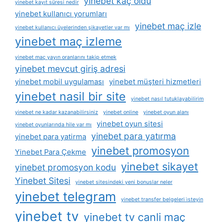
yinebet kaç oldu
yinebet kayıt süresi nedir
yinebet kullanıcı yorumları
yinebet maç izle
yinebet kullanıcı üyelerinden şikayetler var mı
yinebet maç izleme
yinebet maç yayın oranlarını takip etmek
yinebet mevcut giriş adresi
yinebet mobil uygulaması
yinebet müşteri hizmetleri
yinebet nasil bir site
yinebet nasıl tutuklayabilirim
yinebet ne kadar kazanabilirsiniz
yinebet online
yinebet oyun alanı
yinebet oyun sitesi
yinebet oyunlarında hile var mı
yinebet para yatırma
yinebet para yatirma
yinebet promosyon
Yinebet Para Çekme
yinebet sikayet
yinebet promosyon kodu
Yinebet Sitesi
yinebet sitesindeki yeni bonuslar neler
yinebet telegram
yinebet transfer belgeleri i̇steyin
yinebet tv
yinebet tv canli maç