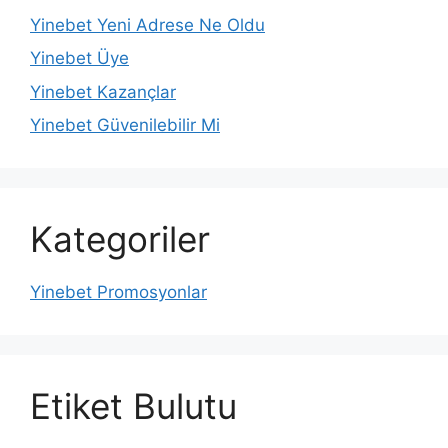
Yinebet Yeni Adrese Ne Oldu
Yinebet Üye
Yinebet Kazançlar
Yinebet Güvenilebilir Mi
Kategoriler
Yinebet Promosyonlar
Etiket Bulutu