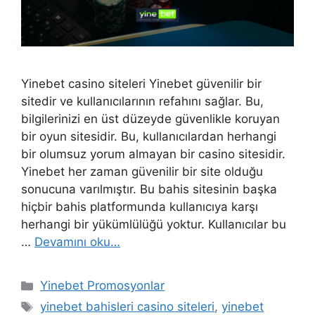
Yinebet casino siteleri Yinebet güvenilir bir
sitedir ve kullanıcılarının refahını sağlar. Bu,
bilgilerinizi en üst düzeyde güvenlikle koruyan
bir oyun sitesidir. Bu, kullanıcılardan herhangi
bir olumsuz yorum almayan bir casino sitesidir.
Yinebet her zaman güvenilir bir site olduğu
sonucuna varılmıştır. Bu bahis sitesinin başka
hiçbir bahis platformunda kullanıcıya karşı
herhangi bir yükümlülüğü yoktur. Kullanıcılar bu
…
Devamını oku…
Kategoriler
Yinebet Promosyonlar
Etiketler
yinebet bahisleri casino siteleri
,
yinebet