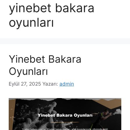
yinebet bakara
oyunları
Yinebet Bakara
Oyunları
Eylül 27, 2025
Yazarı:
admin