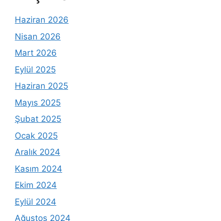
Haziran 2026
Nisan 2026
Mart 2026
Eylül 2025
Haziran 2025
Mayıs 2025
Şubat 2025
Ocak 2025
Aralık 2024
Kasım 2024
Ekim 2024
Eylül 2024
Ağustos 2024