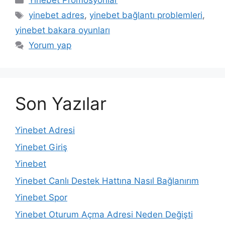
Yinebet Promosyonlar
Etiketler
yinebet adres
,
yinebet bağlantı problemleri
,
yinebet bakara oyunları
Yorum yap
Son Yazılar
Yinebet Adresi
Yinebet Giriş
Yinebet
Yinebet Canlı Destek Hattına Nasıl Bağlanırım
Yinebet Spor
Yinebet Oturum Açma Adresi Neden Değişti