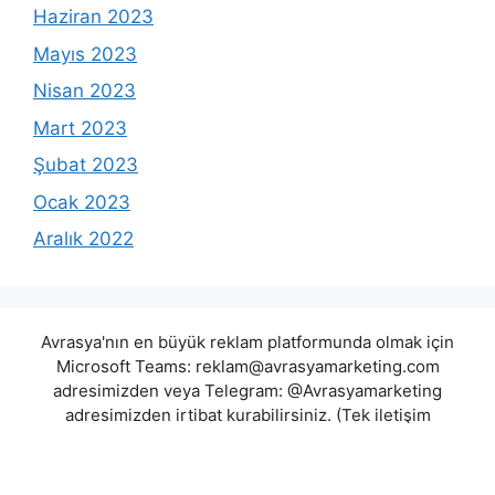
Haziran 2023
Mayıs 2023
Nisan 2023
Mart 2023
Şubat 2023
Ocak 2023
Aralık 2022
Avrasya'nın en büyük reklam platformunda olmak için
Microsoft Teams:
reklam@avrasyamarketing.com
adresimizden veya Telegram: @Avrasyamarketing
adresimizden irtibat kurabilirsiniz. (Tek iletişim
adreslerimiz teams / telegram ve mail adresimizdir.
Harici hiçbir iletişim adresimiz bulunmamaktadır.
Lütfen itibar etmeyiniz.) Türkiye yasalarına göre 7258