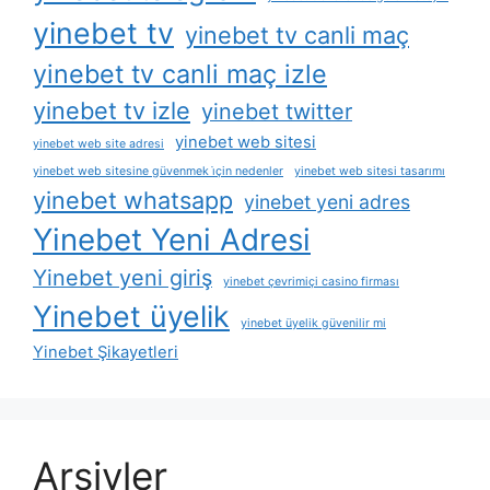
yinebet tv
yinebet tv canli maç
yinebet tv canli maç izle
yinebet tv izle
yinebet twitter
yinebet web sitesi
yinebet web site adresi
yinebet web sitesine güvenmek i̇çin nedenler
yinebet web sitesi tasarımı
yinebet whatsapp
yinebet yeni adres
Yinebet Yeni Adresi
Yinebet yeni giriş
yinebet çevrimiçi casino firması
Yinebet üyelik
yinebet üyelik güvenilir mi
Yinebet Şikayetleri
Arşivler