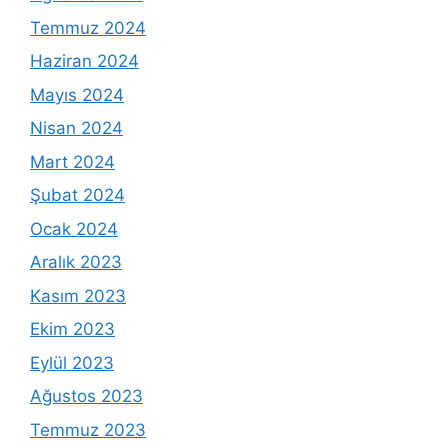
Temmuz 2024
Haziran 2024
Mayıs 2024
Nisan 2024
Mart 2024
Şubat 2024
Ocak 2024
Aralık 2023
Kasım 2023
Ekim 2023
Eylül 2023
Ağustos 2023
Temmuz 2023