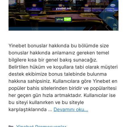
Yinebet bonuslar hakkında bu bölümde size
bonuslar hakkında anlamanız gereken temel
bilgilere kısa bir genel bakış sunacağız.
Belirtilen hüküm ve koşullara tabi olarak müşteri
destek ekibimize bonus talebinde bulunma
hakkına sahipsiniz. Kullanıcılara göre Yinebet en
popüler bahis sitelerinden biridir ve popülaritesi
her geçen gün hızla artmaktadır. Kullanıcılar ise
bu siteyi kullanırken ve bu siteyle
karşılaştıklarında …
Devamını oku…
Kategoriler