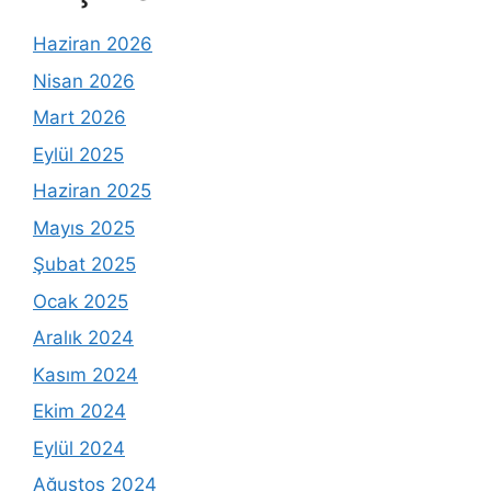
Haziran 2026
Nisan 2026
Mart 2026
Eylül 2025
Haziran 2025
Mayıs 2025
Şubat 2025
Ocak 2025
Aralık 2024
Kasım 2024
Ekim 2024
Eylül 2024
Ağustos 2024