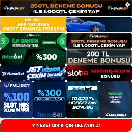
×
YINEBET GİRİŞ İÇİN TIKLAYINIZ!