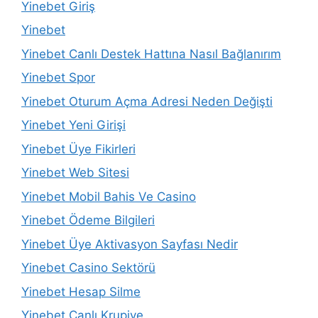
Yinebet Giriş
Yinebet
Yinebet Canlı Destek Hattına Nasıl Bağlanırım
Yinebet Spor
Yinebet Oturum Açma Adresi Neden Değişti
Yinebet Yeni Girişi
Yinebet Üye Fikirleri
Yinebet Web Sitesi
Yinebet Mobil Bahis Ve Casino
Yinebet Ödeme Bilgileri
Yinebet Üye Aktivasyon Sayfası Nedir
Yinebet Casino Sektörü
Yinebet Hesap Silme
Yinebet Canlı Krupiye