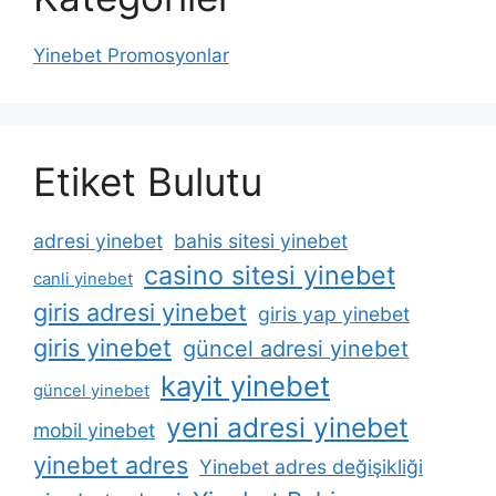
Yinebet Promosyonlar
Etiket Bulutu
adresi yinebet
bahis sitesi yinebet
casino sitesi yinebet
canli yinebet
giris adresi yinebet
giris yap yinebet
giris yinebet
güncel adresi yinebet
kayit yinebet
güncel yinebet
yeni adresi yinebet
mobil yinebet
yinebet adres
Yinebet adres değişikliği