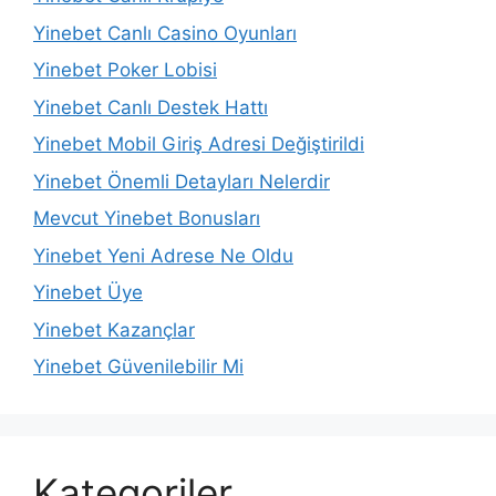
Yinebet Canlı Casino Oyunları
Yinebet Poker Lobisi
Yinebet Canlı Destek Hattı
Yinebet Mobil Giriş Adresi Değiştirildi
Yinebet Önemli Detayları Nelerdir
Mevcut Yinebet Bonusları
Yinebet Yeni Adrese Ne Oldu
Yinebet Üye
Yinebet Kazançlar
Yinebet Güvenilebilir Mi
Kategoriler