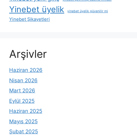
Yinebet üyelik
yinebet üyelik güvenilir mi
Yinebet Şikayetleri
Arşivler
Haziran 2026
Nisan 2026
Mart 2026
Eylül 2025
Haziran 2025
Mayıs 2025
Şubat 2025