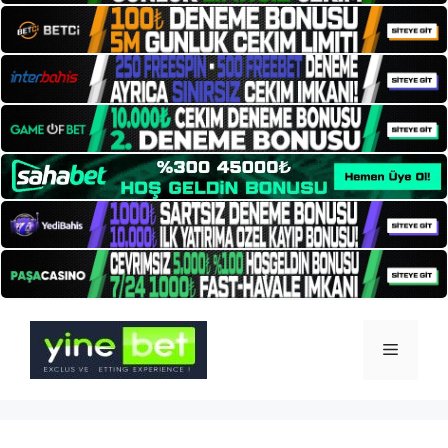
İçeriğe
atla
Menü