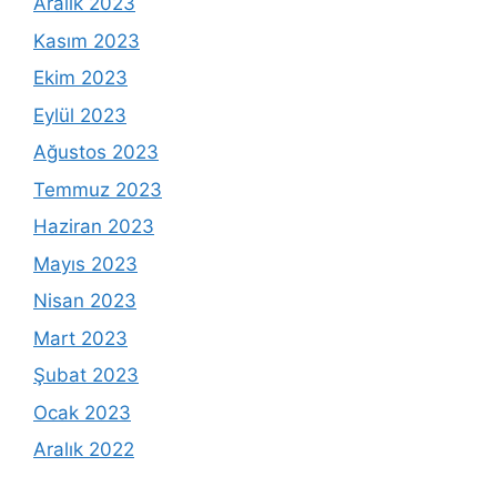
Aralık 2023
Kasım 2023
Ekim 2023
Eylül 2023
Ağustos 2023
Temmuz 2023
Haziran 2023
Mayıs 2023
Nisan 2023
Mart 2023
Şubat 2023
Ocak 2023
Aralık 2022