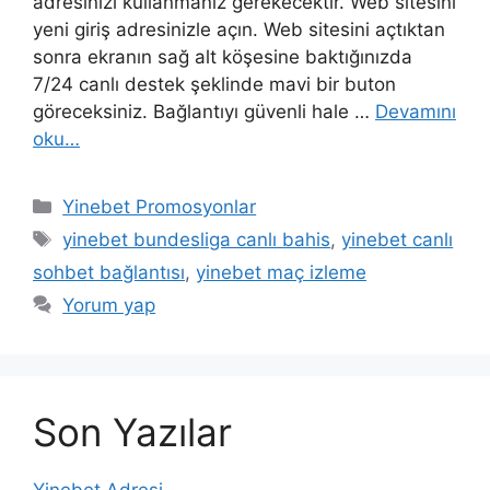
adresinizi kullanmanız gerekecektir. Web sitesini
yeni giriş adresinizle açın. Web sitesini açtıktan
sonra ekranın sağ alt köşesine baktığınızda
7/24 canlı destek şeklinde mavi bir buton
göreceksiniz. Bağlantıyı güvenli hale …
Devamını
oku…
Kategoriler
Yinebet Promosyonlar
Etiketler
yinebet bundesliga canlı bahis
,
yinebet canlı
sohbet bağlantısı
,
yinebet maç izleme
Yorum yap
Son Yazılar