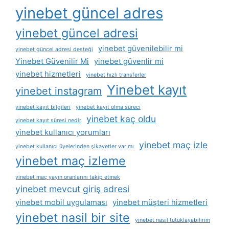
yinebet güncel adres
yinebet güncel adresi
yinebet güvenilebilir mi
yinebet güncel adresi desteği
Yinebet Güvenilir Mi
yinebet güvenlir mi
yinebet hizmetleri
yinebet hızlı transferler
Yinebet kayıt
yinebet instagram
yinebet kayıt bilgileri
yinebet kayıt olma süreci
yinebet kaç oldu
yinebet kayıt süresi nedir
yinebet kullanıcı yorumları
yinebet maç izle
yinebet kullanıcı üyelerinden şikayetler var mı
yinebet maç izleme
yinebet maç yayın oranlarını takip etmek
yinebet mevcut giriş adresi
yinebet mobil uygulaması
yinebet müşteri hizmetleri
yinebet nasil bir site
yinebet nasıl tutuklayabilirim