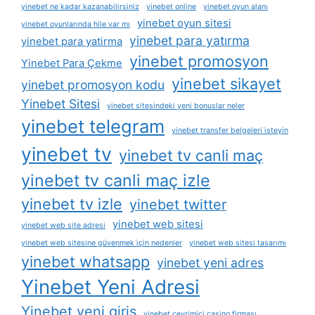
yinebet ne kadar kazanabilirsiniz
yinebet online
yinebet oyun alanı
yinebet oyun sitesi
yinebet oyunlarında hile var mı
yinebet para yatırma
yinebet para yatirma
yinebet promosyon
Yinebet Para Çekme
yinebet sikayet
yinebet promosyon kodu
Yinebet Sitesi
yinebet sitesindeki yeni bonuslar neler
yinebet telegram
yinebet transfer belgeleri i̇steyin
yinebet tv
yinebet tv canli maç
yinebet tv canli maç izle
yinebet tv izle
yinebet twitter
yinebet web sitesi
yinebet web site adresi
yinebet web sitesine güvenmek i̇çin nedenler
yinebet web sitesi tasarımı
yinebet whatsapp
yinebet yeni adres
Yinebet Yeni Adresi
Yinebet yeni giriş
yinebet çevrimiçi casino firması