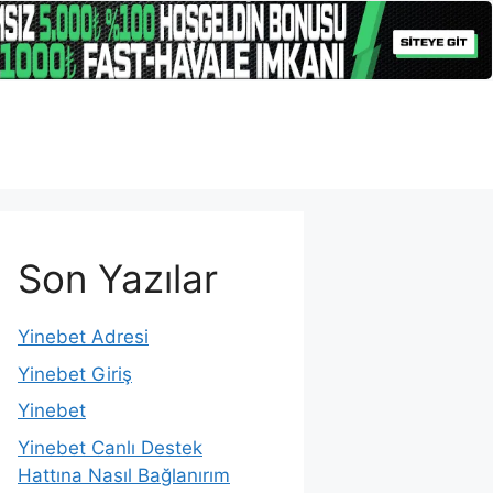
Son Yazılar
Yinebet Adresi
Yinebet Giriş
Yinebet
Yinebet Canlı Destek
Hattına Nasıl Bağlanırım