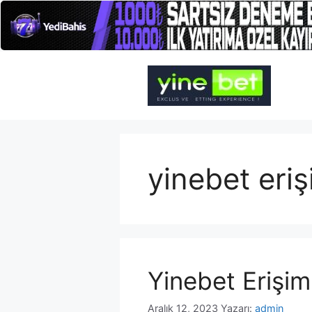
İçeriğe
atla
yinebet eri
Yinebet Erişim
Aralık 12, 2023
Yazarı:
admin