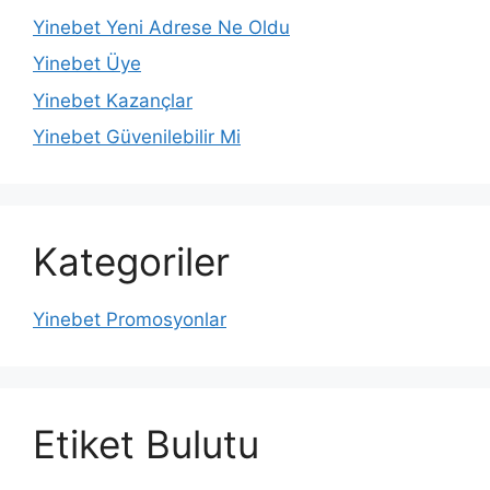
Yinebet Yeni Adrese Ne Oldu
Yinebet Üye
Yinebet Kazançlar
Yinebet Güvenilebilir Mi
Kategoriler
Yinebet Promosyonlar
Etiket Bulutu