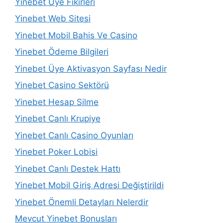
Yinebet Üye Fikirleri
Yinebet Web Sitesi
Yinebet Mobil Bahis Ve Casino
Yinebet Ödeme Bilgileri
Yinebet Üye Aktivasyon Sayfası Nedir
Yinebet Casino Sektörü
Yinebet Hesap Silme
Yinebet Canlı Krupiye
Yinebet Canlı Casino Oyunları
Yinebet Poker Lobisi
Yinebet Canlı Destek Hattı
Yinebet Mobil Giriş Adresi Değiştirildi
Yinebet Önemli Detayları Nelerdir
Mevcut Yinebet Bonusları