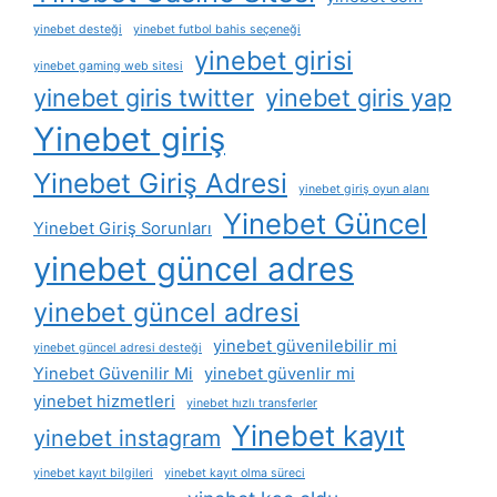
yinebet desteği
yinebet futbol bahis seçeneği
yinebet girisi
yinebet gaming web sitesi
yinebet giris twitter
yinebet giris yap
Yinebet giriş
Yinebet Giriş Adresi
yinebet giriş oyun alanı
Yinebet Güncel
Yinebet Giriş Sorunları
yinebet güncel adres
yinebet güncel adresi
yinebet güvenilebilir mi
yinebet güncel adresi desteği
Yinebet Güvenilir Mi
yinebet güvenlir mi
yinebet hizmetleri
yinebet hızlı transferler
Yinebet kayıt
yinebet instagram
yinebet kayıt bilgileri
yinebet kayıt olma süreci