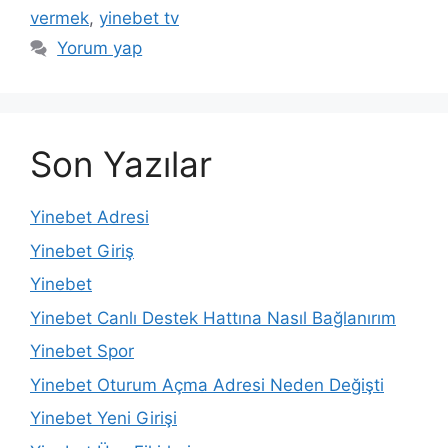
vermek
,
yinebet tv
Yorum yap
Son Yazılar
Yinebet Adresi
Yinebet Giriş
Yinebet
Yinebet Canlı Destek Hattına Nasıl Bağlanırım
Yinebet Spor
Yinebet Oturum Açma Adresi Neden Değişti
Yinebet Yeni Girişi