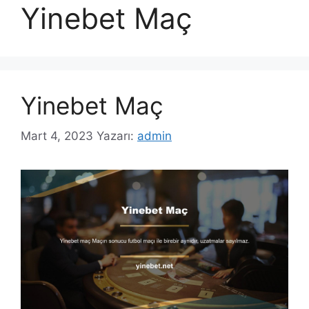
Yinebet Maç
Yinebet Maç
Mart 4, 2023
Yazarı:
admin