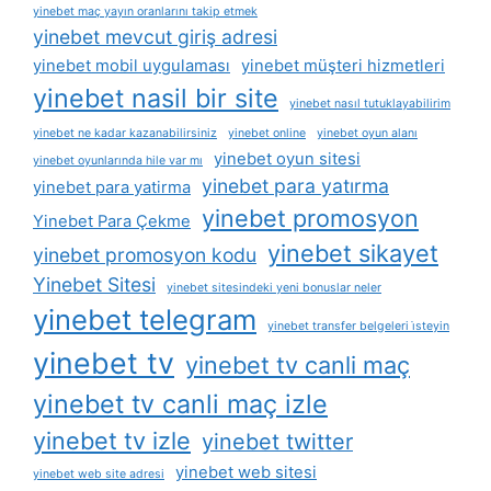
yinebet maç yayın oranlarını takip etmek
yinebet mevcut giriş adresi
yinebet mobil uygulaması
yinebet müşteri hizmetleri
yinebet nasil bir site
yinebet nasıl tutuklayabilirim
yinebet ne kadar kazanabilirsiniz
yinebet online
yinebet oyun alanı
yinebet oyun sitesi
yinebet oyunlarında hile var mı
yinebet para yatırma
yinebet para yatirma
yinebet promosyon
Yinebet Para Çekme
yinebet sikayet
yinebet promosyon kodu
Yinebet Sitesi
yinebet sitesindeki yeni bonuslar neler
yinebet telegram
yinebet transfer belgeleri i̇steyin
yinebet tv
yinebet tv canli maç
yinebet tv canli maç izle
yinebet tv izle
yinebet twitter
yinebet web sitesi
yinebet web site adresi