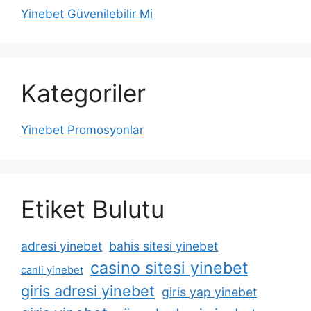
Yinebet Güvenilebilir Mi
Kategoriler
Yinebet Promosyonlar
Etiket Bulutu
adresi yinebet
bahis sitesi yinebet
casino sitesi yinebet
canli yinebet
giris adresi yinebet
giris yap yinebet