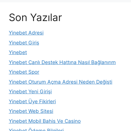
Son Yazılar
Yinebet Adresi
Yinebet Giriş
Yinebet
Yinebet Canlı Destek Hattına Nasıl Bağlanırım
Yinebet Spor
Yinebet Oturum Açma Adresi Neden Değişti
Yinebet Yeni Girişi
Yinebet Üye Fikirleri
Yinebet Web Sitesi
Yinebet Mobil Bahis Ve Casino
Yinebet Ödeme Bilgileri