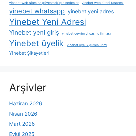
yinebet web sitesine güvenmek i̇çin nedenler
yinebet web sitesi tasarımı
yinebet whatsapp
yinebet yeni adres
Yinebet Yeni Adresi
Yinebet yeni giriş
yinebet çevrimiçi casino firması
Yinebet üyelik
yinebet üyelik güvenilir mi
Yinebet Şikayetleri
Arşivler
Haziran 2026
Nisan 2026
Mart 2026
Eylül 2025