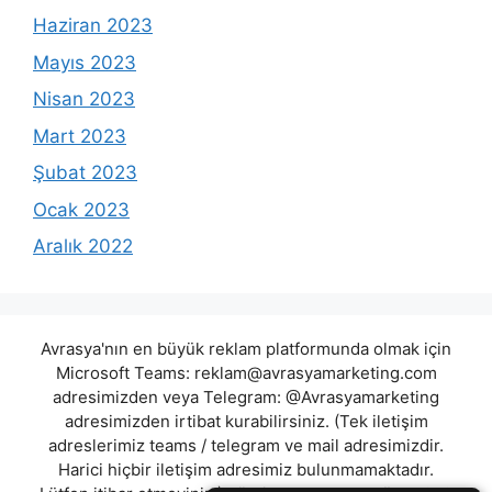
Haziran 2023
Mayıs 2023
Nisan 2023
Mart 2023
Şubat 2023
Ocak 2023
Aralık 2022
Avrasya'nın en büyük reklam platformunda olmak için
Microsoft Teams:
reklam@avrasyamarketing.com
adresimizden veya Telegram: @Avrasyamarketing
adresimizden irtibat kurabilirsiniz. (Tek iletişim
adreslerimiz teams / telegram ve mail adresimizdir.
Harici hiçbir iletişim adresimiz bulunmamaktadır.