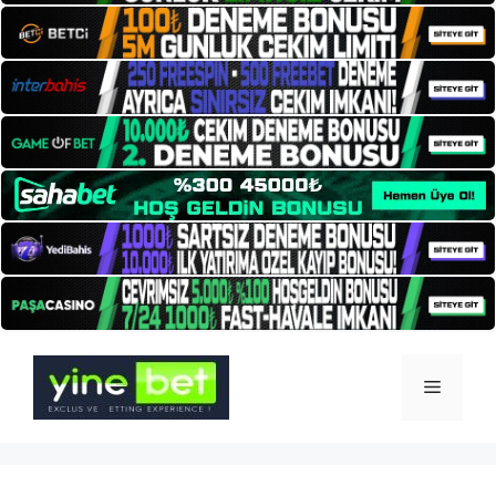
İçeriğe
atla
Menü