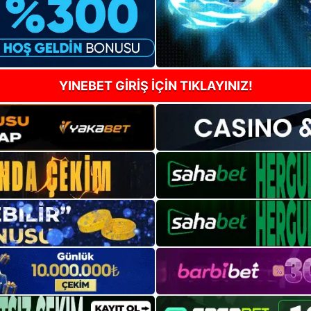
YINEBET GİRİŞ İÇİN TIKLAYINIZ!