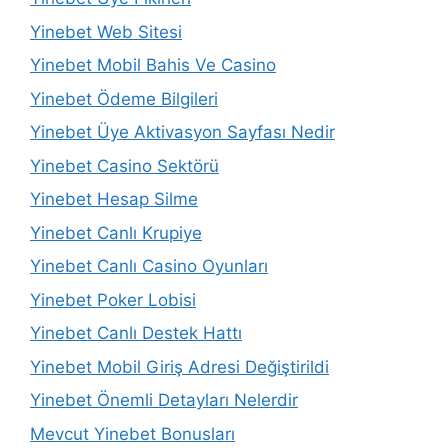
Yinebet Web Sitesi
Yinebet Mobil Bahis Ve Casino
Yinebet Ödeme Bilgileri
Yinebet Üye Aktivasyon Sayfası Nedir
Yinebet Casino Sektörü
Yinebet Hesap Silme
Yinebet Canlı Krupiye
Yinebet Canlı Casino Oyunları
Yinebet Poker Lobisi
Yinebet Canlı Destek Hattı
Yinebet Mobil Giriş Adresi Değiştirildi
Yinebet Önemli Detayları Nelerdir
Mevcut Yinebet Bonusları