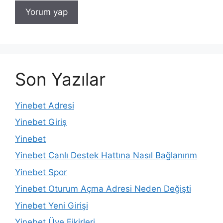
Son Yazılar
Yinebet Adresi
Yinebet Giriş
Yinebet
Yinebet Canlı Destek Hattına Nasıl Bağlanırım
Yinebet Spor
Yinebet Oturum Açma Adresi Neden Değişti
Yinebet Yeni Girişi
Yinebet Üye Fikirleri