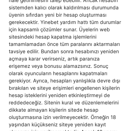
hale getirilmesini talep edebilir. Ancak hesabın
sistemden kalıcı olarak kaldırılması durumunda
üyenin sıfırdan yeni bir hesap oluşturması
gerekecektir. Yinebet yardım hattı tüm durumlar
için kapsamlı çözümler sunar. Üyelerin web
sitesindeki hesap kapatma işlemlerini
tamamlamadan önce tüm paralarını aktarmaları
tavsiye edilir. Bundan sonra hesabınızı yeniden
açmaya karar verirseniz, artık paranıza
erişemez veya bonusu alamazsınız. Sonuç
olarak oyuncuların hesaplarını kapatmaları
gerekiyor. Ayrıca, hesapları yanlışlıkla devre dışı
bırakılan ve siteye erişimleri engellenen kişilerin
hesap isteklerini yeniden etkinleştirmeyi de
reddedeceğiz. Sitenin kural ve düzenlemelerini
dikkate almayan kişilerin sitede hesap
oluşturmasına izin verilmeyecektir. Örneğin 18
yaşından küçükseniz siteye yeniden kayıt