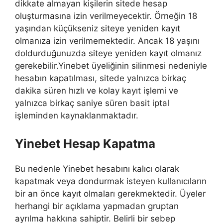
dikkate almayan kişilerin sitede hesap
oluşturmasına izin verilmeyecektir. Örneğin 18
yaşından küçükseniz siteye yeniden kayıt
olmanıza izin verilmemektedir. Ancak 18 yaşını
doldurduğunuzda siteye yeniden kayıt olmanız
gerekebilir.Yinebet üyeliğinin silinmesi nedeniyle
hesabın kapatılması, sitede yalnızca birkaç
dakika süren hızlı ve kolay kayıt işlemi ve
yalnızca birkaç saniye süren basit iptal
işleminden kaynaklanmaktadır.
Yinebet Hesap Kapatma
Bu nedenle Yinebet hesabını kalıcı olarak
kapatmak veya dondurmak isteyen kullanıcıların
bir an önce kayıt olmaları gerekmektedir. Üyeler
herhangi bir açıklama yapmadan gruptan
ayrılma hakkına sahiptir. Belirli bir sebep