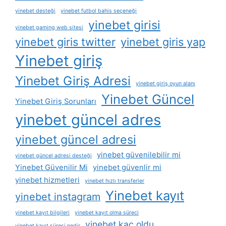
yinebet desteği
yinebet futbol bahis seçeneği
yinebet girisi
yinebet gaming web sitesi
yinebet giris twitter
yinebet giris yap
Yinebet giriş
Yinebet Giriş Adresi
yinebet giriş oyun alanı
Yinebet Güncel
Yinebet Giriş Sorunları
yinebet güncel adres
yinebet güncel adresi
yinebet güvenilebilir mi
yinebet güncel adresi desteği
Yinebet Güvenilir Mi
yinebet güvenlir mi
yinebet hizmetleri
yinebet hızlı transferler
Yinebet kayıt
yinebet instagram
yinebet kayıt bilgileri
yinebet kayıt olma süreci
yinebet kaç oldu
yinebet kayıt süresi nedir