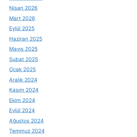
Nisan 2026
Mart 2026
Eylül 2025
Haziran 2025
Mayıs 2025
Şubat 2025
Ocak 2025
Aralık 2024
Kasım 2024
Ekim 2024
Eylül 2024
Ağustos 2024
Temmuz 2024