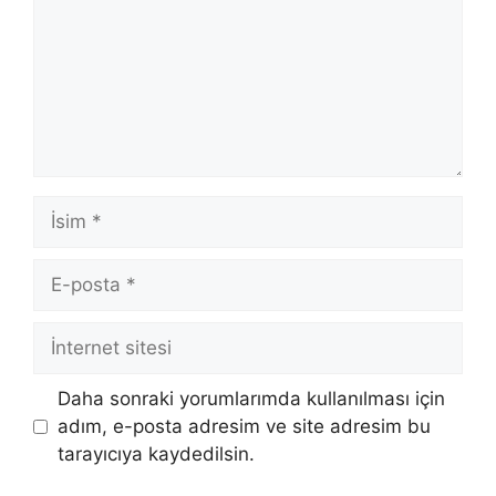
İsim
E-
posta
İnternet
sitesi
Daha sonraki yorumlarımda kullanılması için
adım, e-posta adresim ve site adresim bu
tarayıcıya kaydedilsin.