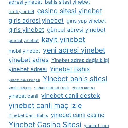
adresi yinebet
bahis sitesi yinebet
casino sitesi yinebet
canli yinebet
giris adresi yinebet
giris yap yinebet
giris yinebet
güncel adresi yinebet
kayit yinebet
güncel yinebet
yeni adresi yinebet
mobil yinebet
yinebet adres
Yinebet adres değişikliği
Yinebet Bahis
yinebet adresi
Yinebet bahis sitesi
yinebet bahis belgesi
yinebet belgesi
yinebet blackjack'i nedir
yinebet bonusu
yinebet canli destek
yinebet canli
yinebet canli maç izle
yinebet canlı casino
Yinebet Canlı Bahis
Yinebet Casino Sitesi
yinebet com