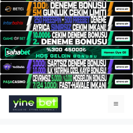
İçeriğe
atla
Menü