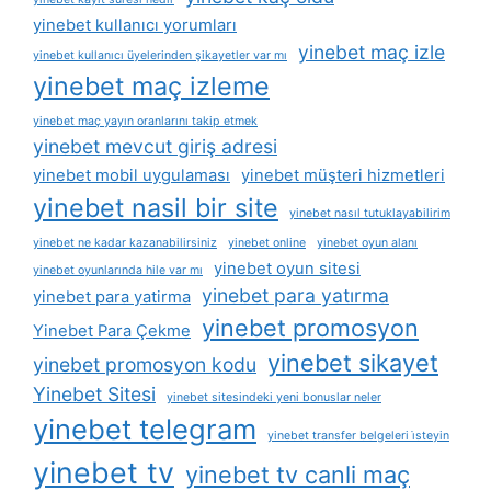
yinebet kullanıcı yorumları
yinebet maç izle
yinebet kullanıcı üyelerinden şikayetler var mı
yinebet maç izleme
yinebet maç yayın oranlarını takip etmek
yinebet mevcut giriş adresi
yinebet mobil uygulaması
yinebet müşteri hizmetleri
yinebet nasil bir site
yinebet nasıl tutuklayabilirim
yinebet ne kadar kazanabilirsiniz
yinebet online
yinebet oyun alanı
yinebet oyun sitesi
yinebet oyunlarında hile var mı
yinebet para yatırma
yinebet para yatirma
yinebet promosyon
Yinebet Para Çekme
yinebet sikayet
yinebet promosyon kodu
Yinebet Sitesi
yinebet sitesindeki yeni bonuslar neler
yinebet telegram
yinebet transfer belgeleri i̇steyin
yinebet tv
yinebet tv canli maç