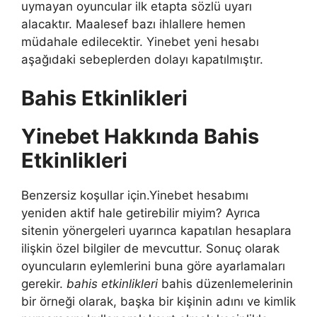
uymayan oyuncular ilk etapta sözlü uyarı
alacaktır. Maalesef bazı ihlallere hemen
müdahale edilecektir. Yinebet yeni hesabı
aşağıdaki sebeplerden dolayı kapatılmıştır.
Bahis Etkinlikleri
Yinebet Hakkında Bahis
Etkinlikleri
Benzersiz koşullar için.Yinebet hesabımı
yeniden aktif hale getirebilir miyim? Ayrıca
sitenin yönergeleri uyarınca kapatılan hesaplara
ilişkin özel bilgiler de mevcuttur. Sonuç olarak
oyuncuların eylemlerini buna göre ayarlamaları
gerekir.
bahis etkinlikleri
bahis düzenlemelerinin
bir örneği olarak, başka bir kişinin adını ve kimlik