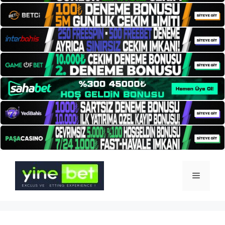
İçeriğe
atla
Menü