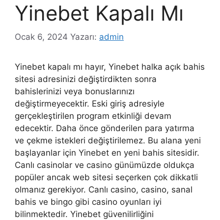
Yinebet Kapalı Mı
Ocak 6, 2024
Yazarı:
admin
Yinebet kapalı mı hayır, Yinebet halka açık bahis
sitesi adresinizi değiştirdikten sonra
bahislerinizi veya bonuslarınızı
değiştirmeyecektir. Eski giriş adresiyle
gerçekleştirilen program etkinliği devam
edecektir. Daha önce gönderilen para yatırma
ve çekme istekleri değiştirilemez. Bu alana yeni
başlayanlar için Yinebet en yeni bahis sitesidir.
Canlı casinolar ve casino günümüzde oldukça
popüler ancak web sitesi seçerken çok dikkatli
olmanız gerekiyor. Canlı casino, casino, sanal
bahis ve bingo gibi casino oyunları iyi
bilinmektedir. Yinebet güvenilirliğini