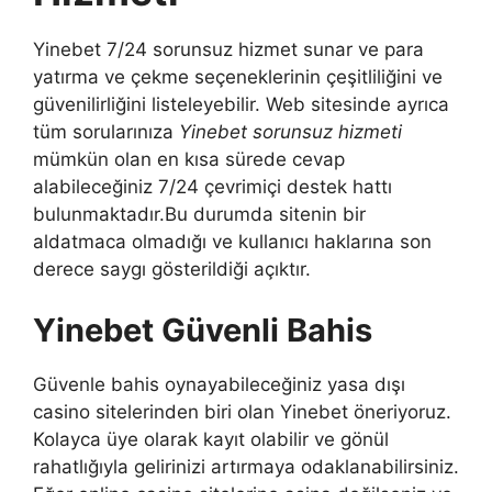
Yinebet 7/24 sorunsuz hizmet sunar ve para
yatırma ve çekme seçeneklerinin çeşitliliğini ve
güvenilirliğini listeleyebilir. Web sitesinde ayrıca
tüm sorularınıza
Yinebet sorunsuz hizmeti
mümkün olan en kısa sürede cevap
alabileceğiniz 7/24 çevrimiçi destek hattı
bulunmaktadır.Bu durumda sitenin bir
aldatmaca olmadığı ve kullanıcı haklarına son
derece saygı gösterildiği açıktır.
Yinebet Güvenli Bahis
Güvenle bahis oynayabileceğiniz yasa dışı
casino sitelerinden biri olan Yinebet öneriyoruz.
Kolayca üye olarak kayıt olabilir ve gönül
rahatlığıyla gelirinizi artırmaya odaklanabilirsiniz.