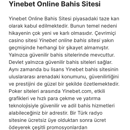
Yinebet Online Bahis Sitesi
Yinebet Online Bahis Sitesi piyasadaki taze kan
olarak kabul edilmektedir. Bunun temel nedeni
hikayenin çok yeni ve karlı olmasıdır. Çevrimiçi
casino sitesi
Yinebet online bahis sitesi
yakın
geçmişinde herhangi bir şikayet almamıştır.
Yalnızca güvenilir bahis sitelerinde mevcuttur.
Devlet yalnızca güvenilir bahis siteleri sağlar.
Aynı zamanda bu lisans Yinebet bahis sitesinin
uluslararası arenadaki konumunu, güvenilirliğini
ve prestijini de güzel bir şekilde özetlemektedir.
Poker siteleri arasında Yinebet.com, etkili
grafikleri ve hızlı para çekme ve yatırma
teknolojisiyle güvenilir ve adil bahis hizmetleri
alabileceğiniz bir adrestir. Bir Türk radyo
sitesine ücretsiz üye olduktan sonra ücret
ödeyerek çeşitli promosyonlardan