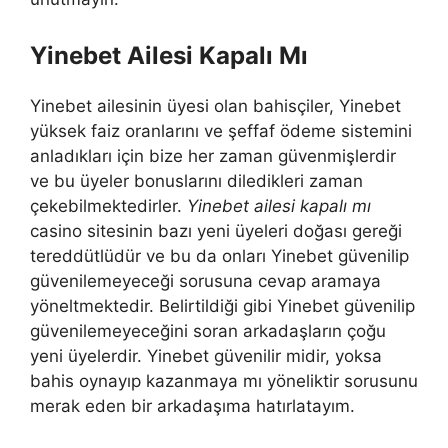
Yinebet Ailesi Kapalı Mı
Yinebet ailesinin üyesi olan bahisçiler, Yinebet
yüksek faiz oranlarını ve şeffaf ödeme sistemini
anladıkları için bize her zaman güvenmişlerdir
ve bu üyeler bonuslarını diledikleri zaman
çekebilmektedirler.
Yinebet ailesi kapalı mı
casino sitesinin bazı yeni üyeleri doğası gereği
tereddütlüdür ve bu da onları Yinebet güvenilip
güvenilemeyeceği sorusuna cevap aramaya
yöneltmektedir. Belirtildiği gibi Yinebet güvenilip
güvenilemeyeceğini soran arkadaşların çoğu
yeni üyelerdir. Yinebet güvenilir midir, yoksa
bahis oynayıp kazanmaya mı yöneliktir sorusunu
merak eden bir arkadaşıma hatırlatayım.