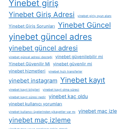
Yinebet giriş
Yinebet Giriş Adresi
yinebet giriş oyun alanı
Yinebet Güncel
Yinebet Giriş Sorunları
yinebet güncel adres
yinebet güncel adresi
yinebet güvenilebilir mi
yinebet güncel adresi desteği
Yinebet Güvenilir Mi
yinebet güvenlir mi
yinebet hizmetleri
yinebet hızlı transferler
Yinebet kayıt
yinebet instagram
yinebet kayıt bilgileri
yinebet kayıt olma süreci
yinebet kaç oldu
yinebet kayıt süresi nedir
yinebet kullanıcı yorumları
yinebet maç izle
yinebet kullanıcı üyelerinden şikayetler var mı
yinebet maç izleme