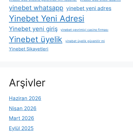
yinebet whatsapp
yinebet yeni adres
Yinebet Yeni Adresi
Yinebet yeni giriş
yinebet çevrimiçi casino firması
Yinebet üyelik
yinebet üyelik güvenilir mi
Yinebet Şikayetleri
Arşivler
Haziran 2026
Nisan 2026
Mart 2026
Eylül 2025