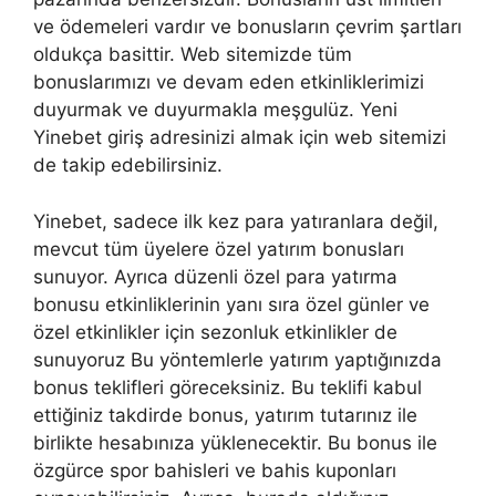
ve ödemeleri vardır ve bonusların çevrim şartları
oldukça basittir. Web sitemizde tüm
bonuslarımızı ve devam eden etkinliklerimizi
duyurmak ve duyurmakla meşgulüz. Yeni
Yinebet giriş adresinizi almak için web sitemizi
de takip edebilirsiniz.
Yinebet, sadece ilk kez para yatıranlara değil,
mevcut tüm üyelere özel yatırım bonusları
sunuyor. Ayrıca düzenli özel para yatırma
bonusu etkinliklerinin yanı sıra özel günler ve
özel etkinlikler için sezonluk etkinlikler de
sunuyoruz Bu yöntemlerle yatırım yaptığınızda
bonus teklifleri göreceksiniz. Bu teklifi kabul
ettiğiniz takdirde bonus, yatırım tutarınız ile
birlikte hesabınıza yüklenecektir. Bu bonus ile
özgürce spor bahisleri ve bahis kuponları