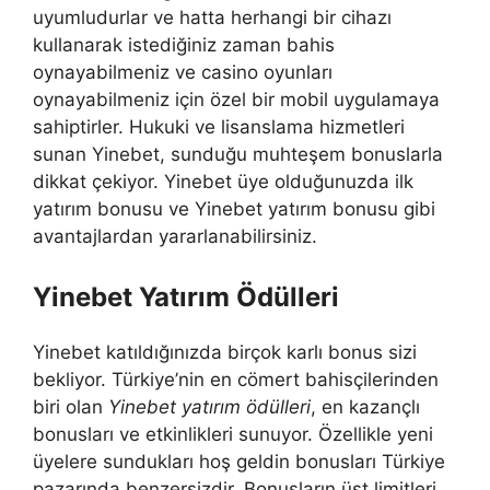
uyumludurlar ve hatta herhangi bir cihazı
kullanarak istediğiniz zaman bahis
oynayabilmeniz ve casino oyunları
oynayabilmeniz için özel bir mobil uygulamaya
sahiptirler. Hukuki ve lisanslama hizmetleri
sunan Yinebet, sunduğu muhteşem bonuslarla
dikkat çekiyor. Yinebet üye olduğunuzda ilk
yatırım bonusu ve Yinebet yatırım bonusu gibi
avantajlardan yararlanabilirsiniz.
Yinebet Yatırım Ödülleri
Yinebet katıldığınızda birçok karlı bonus sizi
bekliyor. Türkiye’nin en cömert bahisçilerinden
biri olan
Yinebet yatırım ödülleri
, en kazançlı
bonusları ve etkinlikleri sunuyor. Özellikle yeni
üyelere sundukları hoş geldin bonusları Türkiye
pazarında benzersizdir. Bonusların üst limitleri