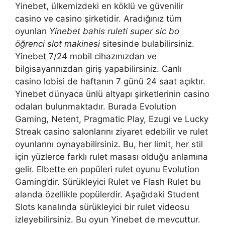
Yinebet, ülkemizdeki en köklü ve güvenilir
casino ve casino şirketidir. Aradığınız tüm
oyunları
Yinebet bahis ruleti super sic bo
öğrenci slot makinesi
sitesinde bulabilirsiniz.
Yinebet 7/24 mobil cihazınızdan ve
bilgisayarınızdan giriş yapabilirsiniz. Canlı
casino lobisi de haftanın 7 günü 24 saat açıktır.
Yinebet dünyaca ünlü altyapı şirketlerinin casino
odaları bulunmaktadır. Burada Evolution
Gaming, Netent, Pragmatic Play, Ezugi ve Lucky
Streak casino salonlarını ziyaret edebilir ve rulet
oyunlarını oynayabilirsiniz. Bu, her limit, her stil
için yüzlerce farklı rulet masası olduğu anlamına
gelir. Elbette en popüleri rulet oyunu Evolution
Gaming’dir. Sürükleyici Rulet ve Flash Rulet bu
alanda özellikle popülerdir. Aşağıdaki Student
Slots kanalında sürükleyici bir rulet videosu
izleyebilirsiniz. Bu oyun Yinebet de mevcuttur.