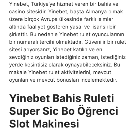
Yinebet, Türkiye’ye hizmet veren bir bahis ve
casino sitesidir. Yinebet, başta Almanya olmak
üzere birçok Avrupa ülkesinde farklı isimler
altında faaliyet gösteren yasal ve lisanslı bir
şirkettir. Bu nedenle Yinebet rulet oyuncularının
bir numaralı tercihi olmaktadır. Güvenilir bir rulet
sitesi arıyorsanız, Yinebet katılın ve en
sevdiğiniz oyunları istediğiniz zaman, istediğiniz
yerde kesintisiz olarak oynayabileceksiniz. Bu
makale Yinebet rulet aktivitelerini, mevcut
oyunları ve mevcut bonusları incelemektedir.
Yinebet Bahis Ruleti
Super Sic Bo Öğrenci
Slot Makinesi