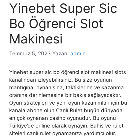
Yinebet Super Sic
Bo Öğrenci Slot
Makinesi
Temmuz 5, 2023
Yazarı:
admin
Yinebet super sic bo öğrenci slot makinesi slots
kanalından izleyebilirsiniz. Bu size oyunun
mantığına, oynanışına, taktiklerine ve kazanma
oranına derinlemesine bir bakış sağlayacaktır.
Oyun stratejileri ve yeni oyun kazanımları için bu
kanala abone olun Canlı Rulet bugün dünyada
en çok oynanan casino oyunudur. Bu oyunu
Türkiye’de online olarak oynayın. Bahis ve rulet
siteleri canlı rulet oynamanıza yardımcı olur.