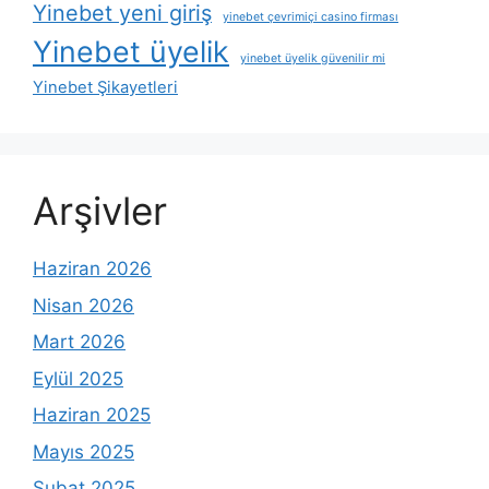
Yinebet yeni giriş
yinebet çevrimiçi casino firması
Yinebet üyelik
yinebet üyelik güvenilir mi
Yinebet Şikayetleri
Arşivler
Haziran 2026
Nisan 2026
Mart 2026
Eylül 2025
Haziran 2025
Mayıs 2025
Şubat 2025