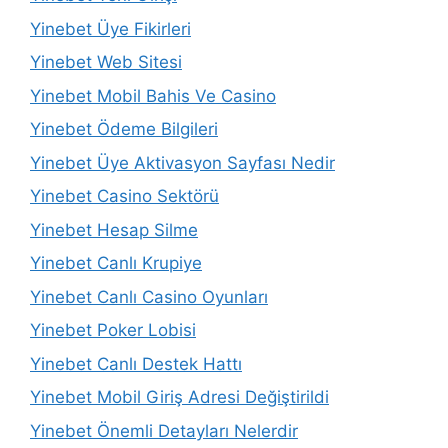
Yinebet Üye Fikirleri
Yinebet Web Sitesi
Yinebet Mobil Bahis Ve Casino
Yinebet Ödeme Bilgileri
Yinebet Üye Aktivasyon Sayfası Nedir
Yinebet Casino Sektörü
Yinebet Hesap Silme
Yinebet Canlı Krupiye
Yinebet Canlı Casino Oyunları
Yinebet Poker Lobisi
Yinebet Canlı Destek Hattı
Yinebet Mobil Giriş Adresi Değiştirildi
Yinebet Önemli Detayları Nelerdir