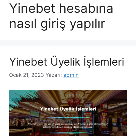
Yinebet hesabına
nasıl giriş yapılır
Yinebet Üyelik İşlemleri
Ocak 21, 2023
Yazarı:
admin