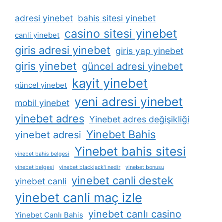
adresi yinebet
bahis sitesi yinebet
casino sitesi yinebet
canli yinebet
giris adresi yinebet
giris yap yinebet
giris yinebet
güncel adresi yinebet
kayit yinebet
güncel yinebet
yeni adresi yinebet
mobil yinebet
yinebet adres
Yinebet adres değişikliği
Yinebet Bahis
yinebet adresi
Yinebet bahis sitesi
yinebet bahis belgesi
yinebet belgesi
yinebet blackjack'i nedir
yinebet bonusu
yinebet canli destek
yinebet canli
yinebet canli maç izle
yinebet canlı casino
Yinebet Canlı Bahis