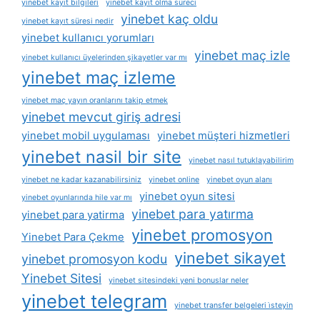
yinebet kayıt bilgileri
yinebet kayıt olma süreci
yinebet kaç oldu
yinebet kayıt süresi nedir
yinebet kullanıcı yorumları
yinebet maç izle
yinebet kullanıcı üyelerinden şikayetler var mı
yinebet maç izleme
yinebet maç yayın oranlarını takip etmek
yinebet mevcut giriş adresi
yinebet mobil uygulaması
yinebet müşteri hizmetleri
yinebet nasil bir site
yinebet nasıl tutuklayabilirim
yinebet ne kadar kazanabilirsiniz
yinebet online
yinebet oyun alanı
yinebet oyun sitesi
yinebet oyunlarında hile var mı
yinebet para yatırma
yinebet para yatirma
yinebet promosyon
Yinebet Para Çekme
yinebet sikayet
yinebet promosyon kodu
Yinebet Sitesi
yinebet sitesindeki yeni bonuslar neler
yinebet telegram
yinebet transfer belgeleri i̇steyin