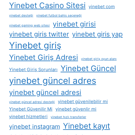
Yinebet Casino Sitesi
yinebet com
yinebet desteği
yinebet futbol bahis seçeneği
yinebet girisi
yinebet gaming web sitesi
yinebet giris twitter
yinebet giris yap
Yinebet giriş
Yinebet Giriş Adresi
yinebet giriş oyun alanı
Yinebet Güncel
Yinebet Giriş Sorunları
yinebet güncel adres
yinebet güncel adresi
yinebet güvenilebilir mi
yinebet güncel adresi desteği
Yinebet Güvenilir Mi
yinebet güvenlir mi
yinebet hizmetleri
yinebet hızlı transferler
Yinebet kayıt
yinebet instagram