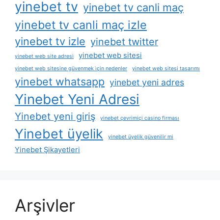
yinebet tv
yinebet tv canli maç
yinebet tv canli maç izle
yinebet tv izle
yinebet twitter
yinebet web sitesi
yinebet web site adresi
yinebet web sitesine güvenmek i̇çin nedenler
yinebet web sitesi tasarımı
yinebet whatsapp
yinebet yeni adres
Yinebet Yeni Adresi
Yinebet yeni giriş
yinebet çevrimiçi casino firması
Yinebet üyelik
yinebet üyelik güvenilir mi
Yinebet Şikayetleri
Arşivler