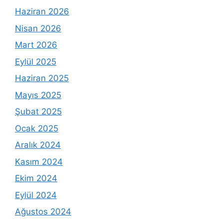
Haziran 2026
Nisan 2026
Mart 2026
Eylül 2025
Haziran 2025
Mayıs 2025
Şubat 2025
Ocak 2025
Aralık 2024
Kasım 2024
Ekim 2024
Eylül 2024
Ağustos 2024