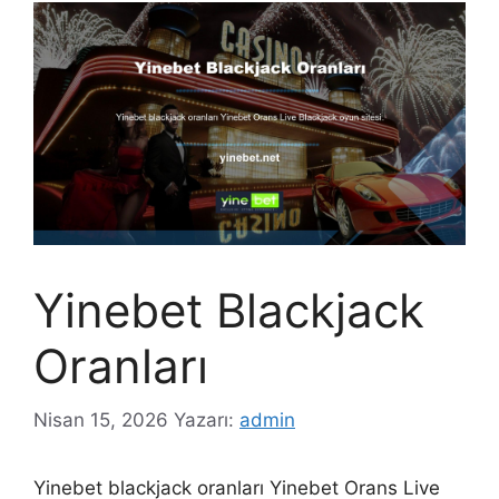
Yinebet Blackjack
Oranları
Nisan 15, 2026
Yazarı:
admin
Yinebet blackjack oranları Yinebet Orans Live