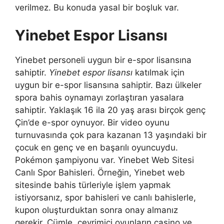
verilmez. Bu konuda yasal bir boşluk var.
Yinebet Espor Lisansı
Yinebet personeli uygun bir e-spor lisansına
sahiptir.
Yinebet espor lisansı
katılmak için
uygun bir e-spor lisansına sahiptir. Bazı ülkeler
spora bahis oynamayı zorlaştıran yasalara
sahiptir. Yaklaşık 16 ila 20 yaş arası birçok genç
Çin’de e-spor oynuyor. Bir video oyunu
turnuvasında çok para kazanan 13 yaşındaki bir
çocuk en genç ve en başarılı oyuncuydu.
Pokémon şampiyonu var. Yinebet Web Sitesi
Canlı Spor Bahisleri. Örneğin, Yinebet web
sitesinde bahis türleriyle işlem yapmak
istiyorsanız, spor bahisleri ve canlı bahislerle,
kupon oluşturduktan sonra onay almanız
gerekir. Cümle, çevrimiçi oyunların casino ve