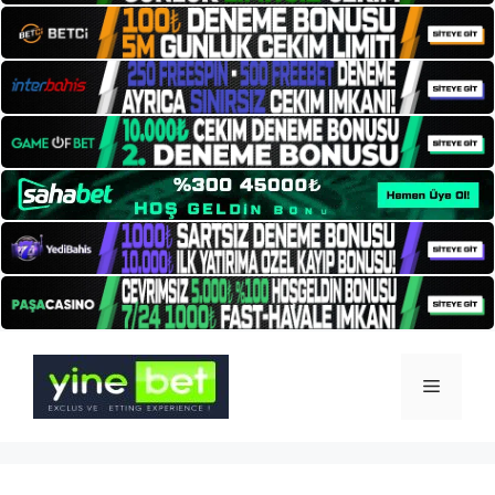
İçeriğe
atla
Menü