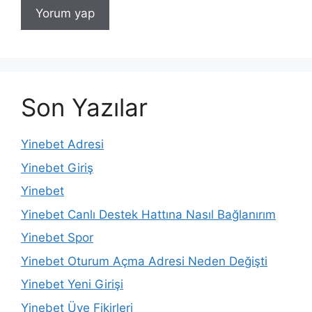
Son Yazılar
Yinebet Adresi
Yinebet Giriş
Yinebet
Yinebet Canlı Destek Hattına Nasıl Bağlanırım
Yinebet Spor
Yinebet Oturum Açma Adresi Neden Değişti
Yinebet Yeni Girişi
Yinebet Üye Fikirleri