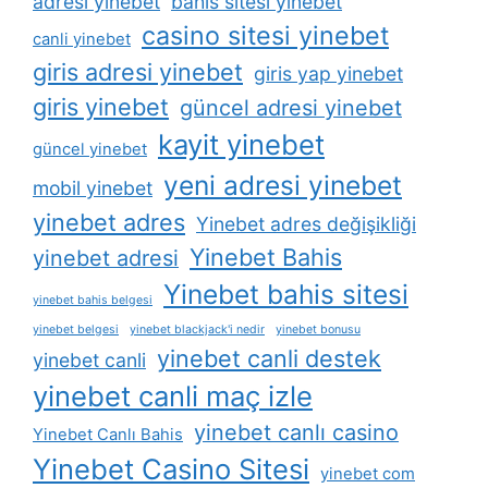
adresi yinebet
bahis sitesi yinebet
casino sitesi yinebet
canli yinebet
giris adresi yinebet
giris yap yinebet
giris yinebet
güncel adresi yinebet
kayit yinebet
güncel yinebet
yeni adresi yinebet
mobil yinebet
yinebet adres
Yinebet adres değişikliği
Yinebet Bahis
yinebet adresi
Yinebet bahis sitesi
yinebet bahis belgesi
yinebet belgesi
yinebet blackjack'i nedir
yinebet bonusu
yinebet canli destek
yinebet canli
yinebet canli maç izle
yinebet canlı casino
Yinebet Canlı Bahis
Yinebet Casino Sitesi
yinebet com