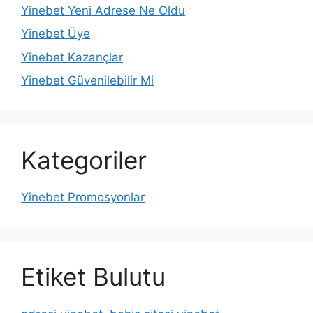
Yinebet Yeni Adrese Ne Oldu
Yinebet Üye
Yinebet Kazançlar
Yinebet Güvenilebilir Mi
Kategoriler
Yinebet Promosyonlar
Etiket Bulutu