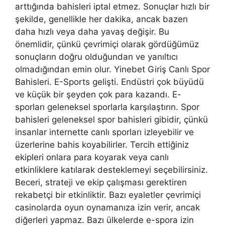
arttığında bahisleri iptal etmez. Sonuçlar hızlı bir
şekilde, genellikle her dakika, ancak bazen
daha hızlı veya daha yavaş değişir. Bu
önemlidir, çünkü çevrimiçi olarak gördüğümüz
sonuçların doğru olduğundan ve yanıltıcı
olmadığından emin olur. Yinebet Giriş Canlı Spor
Bahisleri. E-Sports gelişti. Endüstri çok büyüdü
ve küçük bir şeyden çok para kazandı. E-
sporları geleneksel sporlarla karşılaştırın. Spor
bahisleri geleneksel spor bahisleri gibidir, çünkü
insanlar internette canlı sporları izleyebilir ve
üzerlerine bahis koyabilirler. Tercih ettiğiniz
ekipleri onlara para koyarak veya canlı
etkinliklere katılarak desteklemeyi seçebilirsiniz.
Beceri, strateji ve ekip çalışması gerektiren
rekabetçi bir etkinliktir. Bazı eyaletler çevrimiçi
casinolarda oyun oynamanıza izin verir, ancak
diğerleri yapmaz. Bazı ülkelerde e-spora izin