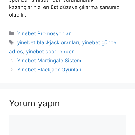
kazançlarınızı en üst düzeye çıkarma şansınız
olabilir.
Kategoriler
Yinebet Promosyonlar
Etiketler
yinebet blackjack oranları
,
yinebet güncel
adres
,
yinebet spor rehberi
Yinebet Martingale Sistemi
Yinebet Blackjack Oyunları
Yorum yapın
Yorum