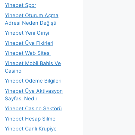
Yinebet Spor
Yinebet Oturum Açma
Adresi Neden Değişti
Yinebet Yeni Girişi
Yinebet Üye Fikirleri
Yinebet Web Sitesi
Yinebet Mobil Bahis Ve
Casino
Yinebet Ödeme Bilgileri
Yinebet Üye Aktivasyon
Sayfası Nedir
Yinebet Casino Sektörü
Yinebet Hesap Silme
Yinebet Canlı Krupiye