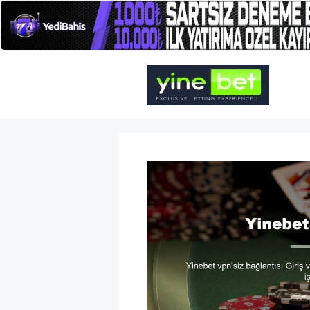
İçeriğe
atla