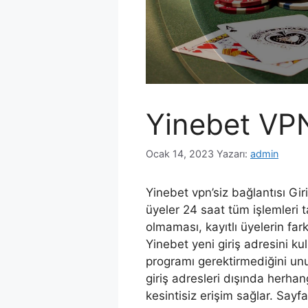
Yinebet VPN
Ocak 14, 2023
Yazarı:
admin
Yinebet vpn’siz bağlantısı Gir
üyeler 24 saat tüm işlemleri
olmaması, kayıtlı üyelerin far
Yinebet yeni giriş adresini k
programı gerektirmediğini un
giriş adresleri dışında herhang
kesintisiz erişim sağlar. Sayfa